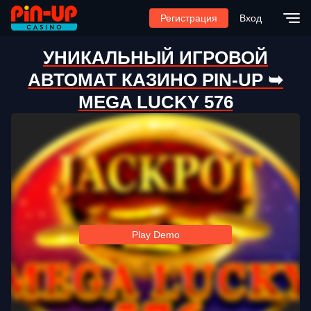
Регистрация
Вход
УНИКАЛЬНЫЙ ИГРОВОЙ
АВТОМАТ КАЗИНО PIN-UP ➥
MEGA LUCKY 576
Play Demo