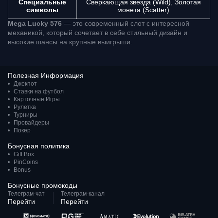
Специальные
Сверкающая звезда (Wild), Золотая
символы
монета (Scatter)
Mega Lucky 576
— это современный слот с интересной
механикой, который сочетает в себе стильный дизайн и
высокие шансы на крупные выигрыши.
Джекпот
Cтавки на футбол
Карточные Игры
Рулетка
Турниры
Провайдеры
Покер
Gift Box
PinCoins
Bonus
Телеграм-чат
Телеграм-канал
Перейти
Перейти