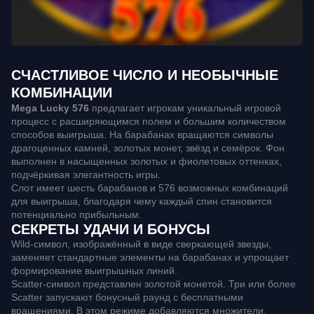
СЧАСТЛИВОЕ ЧИСЛО И НЕОБЫЧНЫЕ
КОМБИНАЦИИ
Mega Lucky 576
предлагает игрокам уникальный игровой
процесс с расширяющимся полем и большим количеством
способов выигрыша. На барабанах вращаются символы
драгоценных камней, золотых монет, звёзд и семёрок. Фон
выполнен в насыщенных золотых и фиолетовых оттенках,
подчёркивая элегантность игры.
Слот имеет шесть барабанов и 576 возможных комбинаций
для выигрыша, благодаря чему каждый спин становится
потенциально прибыльным.
СЕКРЕТЫ УДАЧИ И БОНУСЫ
Wild-символ, изображённый в виде сверкающей звезды,
заменяет стандартные элементы на барабанах и упрощает
формирование выигрышных линий.
Scatter-символ представлен золотой монетой. Три или более
Scatter запускают бонусный раунд с бесплатными
вращениями. В этом режиме добавляются множители,